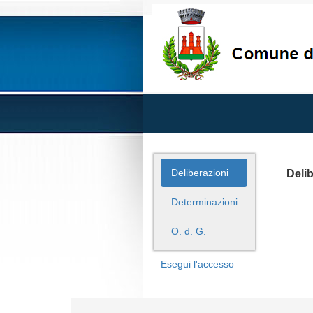
Deliberazioni
Delib
Determinazioni
O. d. G.
Esegui l'accesso